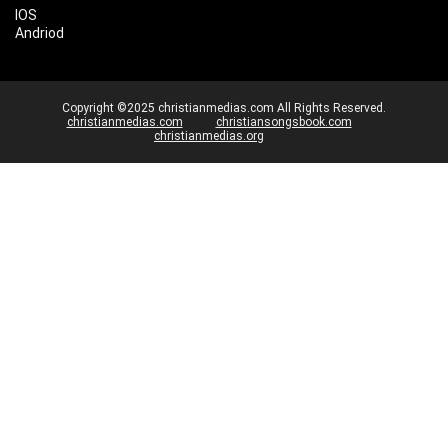
IOS
Andriod
Copyright ©2025 christianmedias.com All Rights Reserved.
christianmedias.com
christiansongsbook.com
christianmedias.org