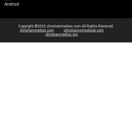
Andriod
Copyright ©2025 christianmedias.com All Rights Reserved.
christianmedias.com
christiansongsbook.com
christianmedias.org