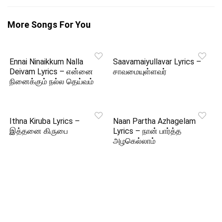
More Songs For You
Ennai Ninaikkum Nalla
Saavamaiyullavar Lyrics –
Deivam Lyrics – என்னை
சாவமையுள்ளவர்
நினைக்கும் நல்ல தெய்வம்
Ithna Kiruba Lyrics –
Naan Partha Azhagelam
இத்தனை கிருபை
Lyrics – நான் பார்த்த
அழகெல்லாம்