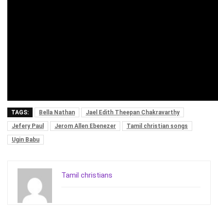
TAGS:
Bella Nathan
Jael Edith Theepan Chakravarthy
Jefery Paul
Jerom Allen Ebenezer
Tamil christian songs
Ugin Babu
Tamil christians