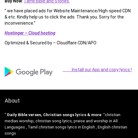
Buy Now
:
Tamil Bible and Stories
” we have placed ads for Website Maintenance/High-speed CDN
& etc. Kindly help us to click the ads. Thank you. Sorry for the
inconvenience.”
Hostinger – Cloud hosting
Optimized & Secured by – Cloudflare CDN/APO
Install our App and copy lyrics !
About
”
Daily Bible verses, Christian songs lyrics & more
“christian
medias worship, christian song lyrics, praise and worship in All
Languages , Tamil christian songs lyrics in English , English christian
songs .