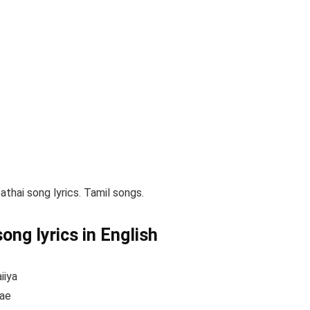
athai song lyrics. Tamil songs.
ong lyrics in English
iiya
rae