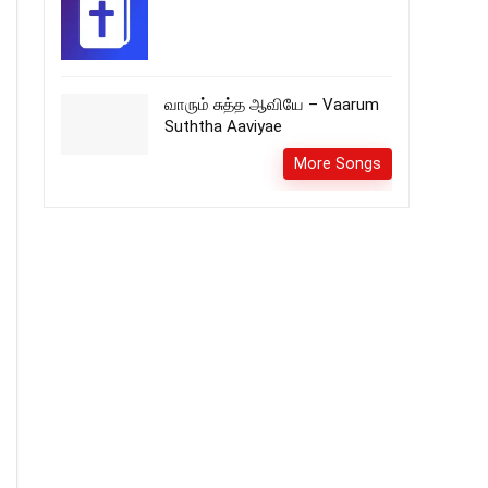
வாரும் சுத்த ஆவியே – Vaarum
Suththa Aaviyae
More Songs