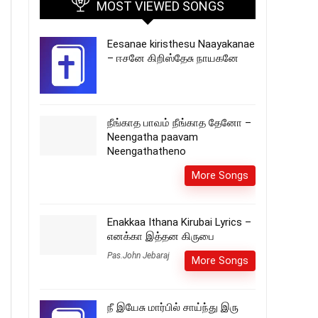
MOST VIEWED SONGS
Eesanae kiristhesu Naayakanae
– ஈசனே கிறிஸ்தேசு நாயகனே
நீங்காத பாவம் நீங்காத தேனோ –
Neengatha paavam
Neengathatheno
More Songs
Enakkaa Ithana Kirubai Lyrics –
எனக்கா இத்தன கிருபை
Pas.John Jebaraj
More Songs
நீ இயேசு மார்பில் சாய்ந்து இரு