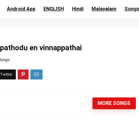
Android App
ENGLISH
Hindi
Malayalam
Song
ppathodu en vinnappathai
 Songs
MORE SONGS