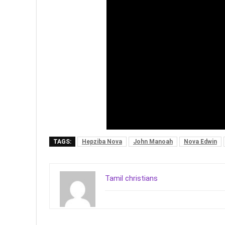
TAGS:
Hepziba Nova
John Manoah
Nova Edwin
Tamil christians