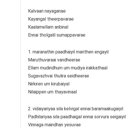
Kalvaari nayaganae
Kayangal theerpavarae
Kaalamellam anbinal
Ennai tholgalil sumappavarae
1.⁠ ⁠maranathin paadhaiyil marithen engayil
Maruthuvaraai vandheerae
Ellam mudindhum um mudiya irakkathaal
Sugavazhvai thulira seidheerae
Nirkiren um kirubaiyal
Nilaippen um thayavinaal
2.⁠ ⁠vidaiyariyaa sila kelvigal ennai baramaakugaiyil
Padhilariyaa sila paadhaigal ennai sorvura seigaiyil
Vinnaga maindhan yesuvae