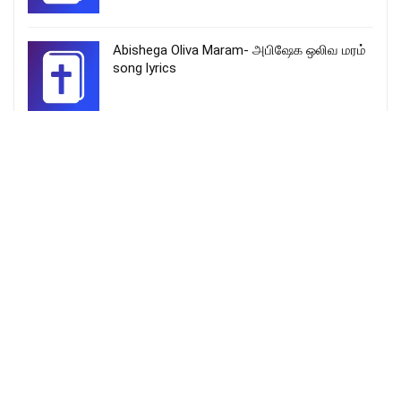
Abishega Oliva Maram- அபிஷேக ஒலிவ மரம்
song lyrics
என் ஜெபம் எல்லாம் – En Jebam Ellam
More Songs