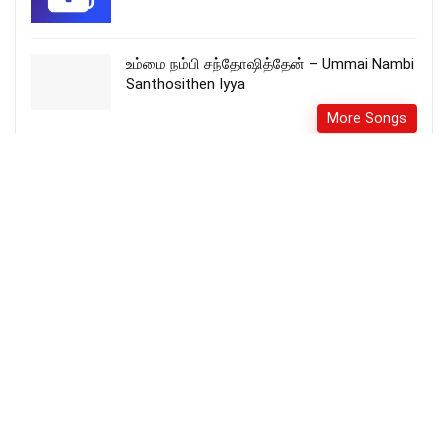
உம்மை நம்பி சந்தோஷித்தேன் – Ummai Nambi
Santhosithen Iyya
More Songs
Ummai Paadava – உமைப் பாடவா song lyrics
More Songs