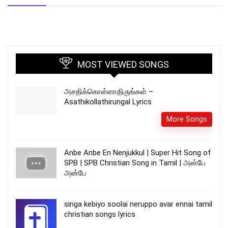
MOST VIEWED SONGS
அசதிக்கொள்ளாதிருங்கள் –
Asathikollathirungal Lyrics
More Songs
Anbe Anbe En Nenjukkul | Super Hit Song of
SPB | SPB Christian Song in Tamil | அன்பே
அன்பே
singa kebiyo soolai neruppo avar ennai tamil
christian songs lyrics