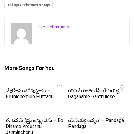
Telugu Christmas songs
Tamil christians
More Songs For You
బేత్లెహేములో పుట్టాడు –
గగనమే గంతులేసే యేసయ్య –
Bethlehemulo Puttadu
Gaganame Ganthulese
ఈ దినమే క్రీస్తు జన్మించెను – Ee
యేసయ్య జన్మతో – Pandaga
Diname Kreesthu
Pandaga
Janminchenu