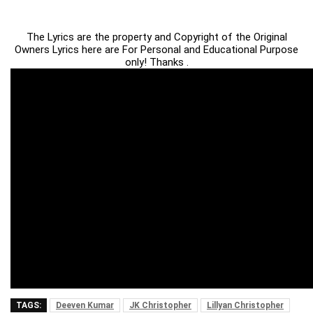
The Lyrics are the property and Copyright of the Original
Owners Lyrics here are For Personal and Educational Purpose
only! Thanks .
TAGS:
Deeven Kumar
JK Christopher
Lillyan Christopher