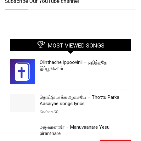
Subscribe Our YouTube channel
MOST VIEWED SONGS
Olinthadhe Ippoovinil – ஒழிந்ததே
இப்பூவினில்
தொட்டு பாக்க ஆசையே – Thottu Parka
Aasaiyae songs lyrics
Godson GD
மனுவானாரே – Manuvaanare Yesu
piranthare