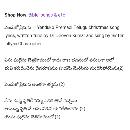
Shop Now
:
Bible, songs & etc
ఎందుకో ప్రేమది – Yenduko Premadi Telugu christmas song
lyrics, written tune by Dr Deeven Kumar and sung by Sister
Lillyan Christopher
ఏసు పుట్టెను బెత్లహేములో కాదు రాజ భవనంలో పసులశా లలో
భువి కరుదించెను దైవరూపము పుడమే మెరిసెను మురిసిపోయెను(2)
ఎందుకో ప్రేమది అంతగా తగ్గెను (2)
నేను ఉన్న స్థితికే నన్ను వెదకి తానే వచ్చెను
తానున్న స్థితి నే తను విడచి భువికేతించెను (2)
యేసు పుట్టెను బెత్లెహేములో.(1)