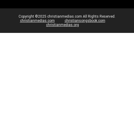
Copyright ©2025 christianmedias.com All Rights Reserved.
christianmedias.com
christiansongsbook.com
christianmedias.org