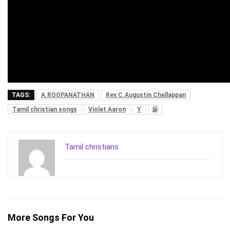
TAGS:
A.ROOPANATHAN
Rev.C.Augustin Chellappan
Tamil christian songs
Violet Aaron
Y
இ
Tamil christians
More Songs For You