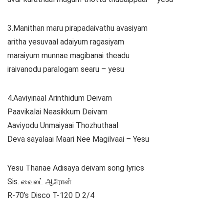
3.Manithan maru pirapadaivathu avasiyam
aritha yesuvaal adaiyum ragasiyam
maraiyum munnae magibanai theadu
iraivanodu paralogam searu – yesu
4.Aaviyinaal Arinthidum Deivam
Paavikalai Neasikkum Deivam
Aaviyodu Unmaiyaai Thozhuthaal
Deva sayalaai Maari Nee Magilvaai – Yesu
Yesu Thanae Adisaya deivam song lyrics
Sis. வைலட் ஆரோன்
R-70’s Disco T-120 D 2/4