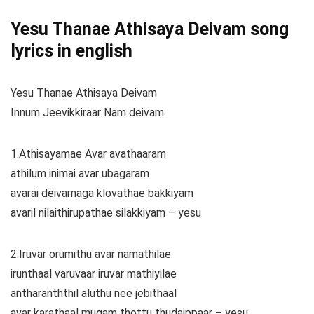
Yesu Thanae Athisaya Deivam song
lyrics in english
Yesu Thanae Athisaya Deivam
Innum Jeevikkiraar Nam deivam
1.Athisayamae Avar avathaaram
athilum inimai avar ubagaram
avarai deivamaga klovathae bakkiyam
avaril nilaithirupathae silakkiyam – yesu
2.Iruvar orumithu avar namathilae
irunthaal varuvaar iruvar mathiyilae
antharanththil aluthu nee jebithaal
avar karathaal mugam thottu thudaippaar – yesu