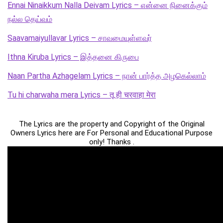
Ennai Ninaikkum Nalla Deivam Lyrics – என்னை நினைக்கும்
நல்ல தெய்வம்
Saavamaiyullavar Lyrics – சாவமையுள்ளவர்
Ithna Kiruba Lyrics – இத்தனை கிருபை
Naan Partha Azhagelam Lyrics – நான் பார்த்த அழகெல்லாம்
Tu hi charwaha mera Lyrics – तू ही चरवाहा मेरा
The Lyrics are the property and Copyright of the Original
Owners Lyrics here are For Personal and Educational Purpose
only! Thanks .