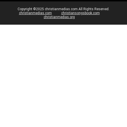
Copyright ©2025 christianmedias.com All Rights Reserved.
christianmedias.com
christiansongsbook.com
christianmedias.org