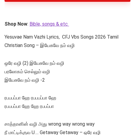
Shop Now
:
Bible, songs & etc
Yesuvae Nam Vazhi Lyrics, CFJ Vbs Songs 2026 Tamil
Christian Song – இயேசுவே நம் வழி
ஒரே வழி (2) இயேசுவே நம் வழி
பரலோகம் செல்லும் வழி
இயேசுவே நம் வழி -2
ரபபபப்பா ஹே ரபபபப்பா ஹே
ரபபபப்பா ஹே ஹே ரபபப்பா
சாத்தானின் வழி அது wrong way wrong way
நீ மாட்டிக்குவ U…. Getaway Getaway – ஒரே வழி