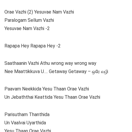
Orae Vazhi (2) Yesuvae Nam Vazhi
Paralogam Sellum Vazhi
Yesuvae Nam Vazhi -2
Rapapa Hey Rapapa Hey -2
Saathaanin Vazhi Athu wrong way wrong way
Nee Maattikkuva U…. Getaway Getaway – ஒரே வழி
Paavam Neekkida Yesu Thaan Orae Vazhi
Un Jebaththai Keattida Yesu Thaan Orae Vazhi
Parisutham Thanthida
Un Vaalvai Uyarthida
Yesu Thaan Orae Vazhi