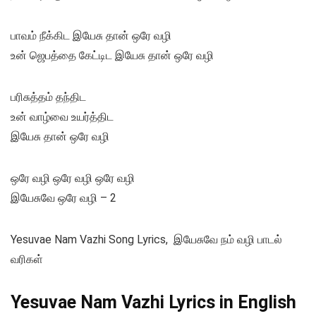
பாவம் நீக்கிட இயேசு தான் ஒரே வழி
உன் ஜெபத்தை கேட்டிட இயேசு தான் ஒரே வழி
பரிசுத்தம் தந்திட
உன் வாழ்வை உயர்த்திட
இயேசு தான் ஒரே வழி
ஒரே வழி ஒரே வழி ஒரே வழி
இயேசுவே ஒரே வழி – 2
Yesuvae Nam Vazhi Song Lyrics, இயேசுவே நம் வழி பாடல்
வரிகள்
Yesuvae Nam Vazhi Lyrics in English