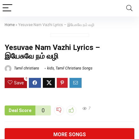
Home
»
Yesuvae Nam Vazhi Lyrics – இயேசுவே நம் வழி
Yesuvae Nam Vazhi Lyrics –
இயேசுவே நம் வழி
Tamil christians
kids
,
Tamil Christians Songs
0
Save
7
0
Deal Score
MORE SONGS