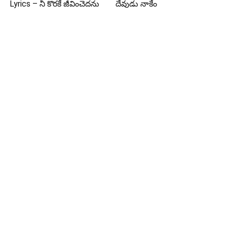
Lyrics – నీ కొరకే జీవించెదను
దేవుడు నాకేం