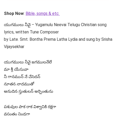
Shop Now
:
Bible, songs & etc
యుగములు నీవై – Yugamulu Neevai Telugu Christian song
lyrics, written Tune Composer
by Late. Smt. Bontha Prema Latha Lydia and sung by Srisha
Vijaysekhar
యుగములు నీవై జగములనేలే
మా శ్రీ యేసువా
నీ గానమున్ నే చేసెదన్
నూతన నాదముతో
అనుదిన స్తుతులన్ అర్పింతును
పశువుల పాక రాక విశ్వానికి రక్షగా
వసంతం నిండగా