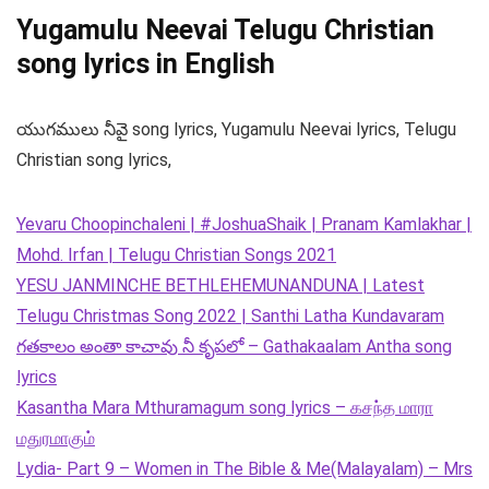
Yugamulu Neevai Telugu Christian
song lyrics in English
యుగములు నీవై song lyrics, Yugamulu Neevai lyrics, Telugu
Christian song lyrics,
Yevaru Choopinchaleni | #JoshuaShaik | Pranam Kamlakhar |
Mohd. Irfan | Telugu Christian Songs 2021
YESU JANMINCHE BETHLEHEMUNANDUNA | Latest
Telugu Christmas Song 2022 | Santhi Latha Kundavaram
గతకాలం అంతా కాచావు నీ కృపలో – Gathakaalam Antha song
lyrics
Kasantha Mara Mthuramagum song lyrics – கசந்த மாரா
மதுரமாகும்
Lydia- Part 9 – Women in The Bible & Me(Malayalam) – Mrs