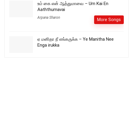
உம் கை என் ஆத்துமாவை – Um Kai En
Aaththumavai
Arpana Sharon
More Songs
ஏ மனிதா நீ எங்கருக்க – Ye Manitha Nee
Enga irukka