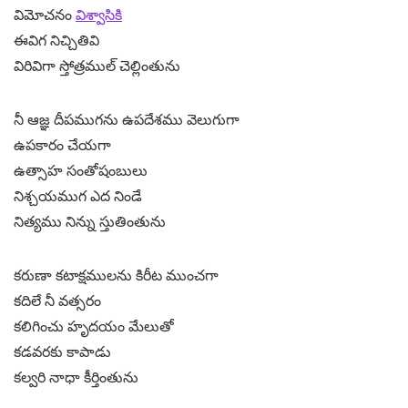
విమోచనం
విశ్వాసికి
ఈవిగ నిచ్చితివి
విరివిగా స్తోత్రముల్ చెల్లింతును
నీ ఆజ్ఞ దీపముగను ఉపదేశము వెలుగుగా
ఉపకారం చేయగా
ఉత్సాహ సంతోషంబులు
నిశ్చయముగ ఎద నిండే
నిత్యము నిన్ను స్తుతింతును
కరుణా కటాక్షములను కిరీట ముంచగా
కదిలే నీ వత్సరం
కలిగించు హృదయం మేలుతో
కడవరకు కాపాడు
కల్వరి నాధా కీర్తింతును