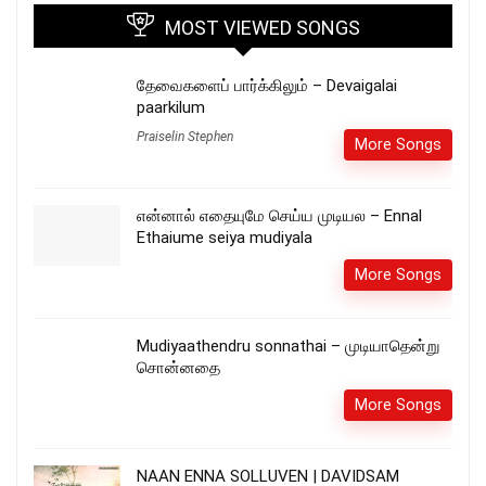
MOST VIEWED SONGS
தேவைகளைப் பார்க்கிலும் – Devaigalai
paarkilum
Praiselin Stephen
More Songs
என்னால் எதையுமே செய்ய முடியல – Ennal
Ethaiume seiya mudiyala
More Songs
Mudiyaathendru sonnathai – முடியாதென்று
சொன்னதை
More Songs
NAAN ENNA SOLLUVEN | DAVIDSAM