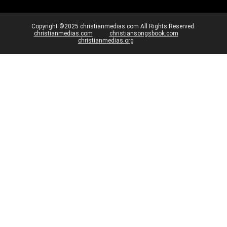
Copyright ©2025 christianmedias.com All Rights Reserved.
christianmedias.com
christiansongsbook.com
christianmedias.org