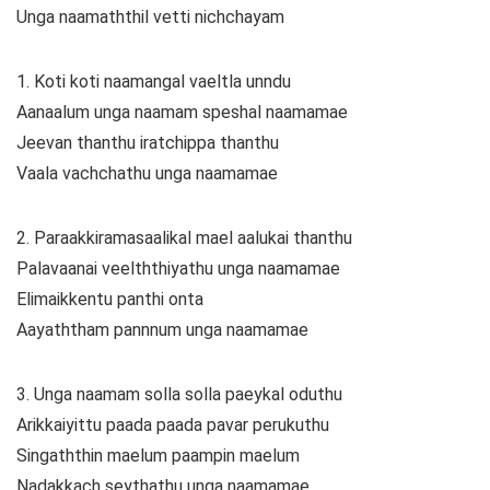
Unga naamaththil vetti nichchayam
1. Koti koti naamangal vaeltla unndu
Aanaalum unga naamam speshal naamamae
Jeevan thanthu iratchippa thanthu
Vaala vachchathu unga naamamae
2. Paraakkiramasaalikal mael aalukai thanthu
Palavaanai veelththiyathu unga naamamae
Elimaikkentu panthi onta
Aayaththam pannnum unga naamamae
3. Unga naamam solla solla paeykal oduthu
Arikkaiyittu paada paada pavar perukuthu
Singaththin maelum paampin maelum
Nadakkach seythathu unga naamamae