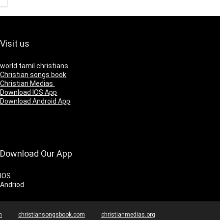
Visit us
world tamil christians
Christian songs book
Christian Medias
Download IOS App
Download Android App
Download Our App
IOS
Andriod
m
christiansongsbook.com
christianmedias.org