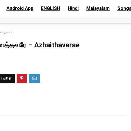
Android App
ENGLISH
Hindi
Malayalam
Song
havarae
்தவரே – Azhaithavarae