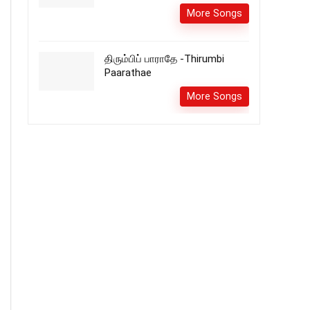
More Songs
திரும்பிப் பாராதே -Thirumbi
Paarathae
More Songs