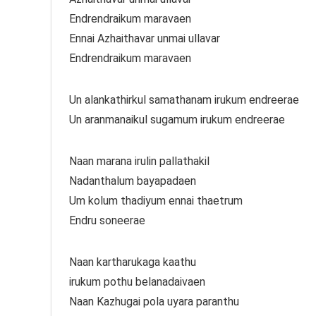
Endrendraikum maravaen
Ennai Azhaithavar unmai ullavar
Endrendraikum maravaen
Un alankathirkul samathanam irukum endreerae
Un aranmanaikul sugamum irukum endreerae
Naan marana irulin pallathakil
Nadanthalum bayapadaen
Um kolum thadiyum ennai thaetrum
Endru soneerae
Naan kartharukaga kaathu
irukum pothu belanadaivaen
Naan Kazhugai pola uyara paranthu