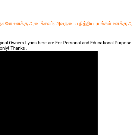
வனே உனக்கு அடைக்கலம், அவருடைய நித்திய புயங்கள் உனக்கு ஆதாரம
iginal Owners Lyrics here are For Personal and Educational Purpose
only! Thanks .