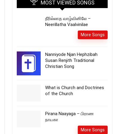
MOST VIEWED SONGS
நீரில்லாத வாழ்வினிலே –
Neerillatha Vaalvinilae
More Songs
Nanniyode Njan Hephzibah
Susan Renjith Traditional
Christian Song
What is Church and Doctrines
of the Church
Pirana Naayaga – பிராண
நாயகா
More Songs