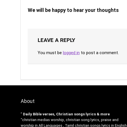
We will be happy to hear your thoughts
LEAVE A REPLY
You must be
logged in
to post a comment.
About
”
Daily Bible verses, Christian songs lyrics & more
“christian medias worship, christian song lyrics, praise and
worship in All Languages , Tamil christian songs lyrics in English