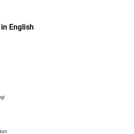
 in English
ngi
alum