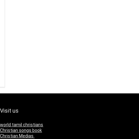
Visit us
world tamil christians
Christian songs book
Christian Medias