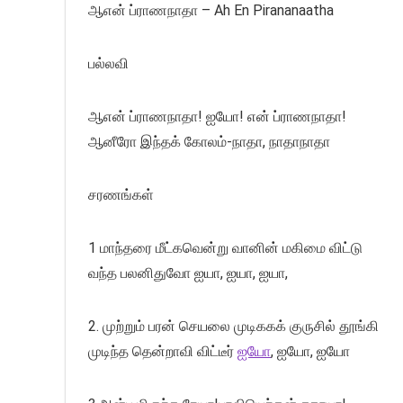
ஆஎன் ப்ராணநாதா – Ah En Pirananaatha
பல்லவி
ஆஎன் ப்ராணநாதா! ஐயோ! என் ப்ராணநாதா!
ஆனீரோ இந்தக் கோலம்-நாதா, நாதாநாதா
சரணங்கள்
1 மாந்தரை மீட்கவென்று வானின் மகிமை விட்டு
வந்த பலனிதுவோ ஐயா, ஐயா, ஐயா,
2. முற்றும் பரன் செயலை முடிககக் குருசில் தூங்கி
முடிந்த தென்றாவி விட்டீர்
ஐயோ
, ஐயோ, ஐயோ