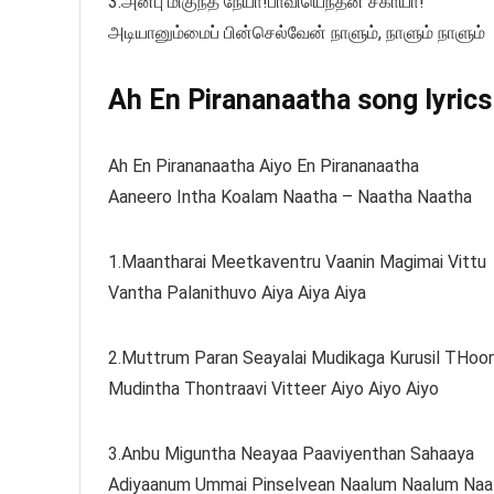
3.அன்பு மிகுந்த நேயா!பாவியெந்தன் சகாயா!
அடியானும்மைப் பின்செல்வேன் நாளும், நாளும் நாளும்
Ah En Pirananaatha song lyrics
Ah En Pirananaatha Aiyo En Pirananaatha
Aaneero Intha Koalam Naatha – Naatha Naatha
1.Maantharai Meetkaventru Vaanin Magimai Vittu
Vantha Palanithuvo Aiya Aiya Aiya
2.Muttrum Paran Seayalai Mudikaga Kurusil THoo
Mudintha Thontraavi Vitteer Aiyo Aiyo Aiyo
3.Anbu Miguntha Neayaa Paaviyenthan Sahaaya
Adiyaanum Ummai Pinselvean Naalum Naalum Na