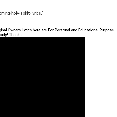
ing-holy-spirit-lyrics/
iginal Owners Lyrics here are For Personal and Educational Purpose
only! Thanks .