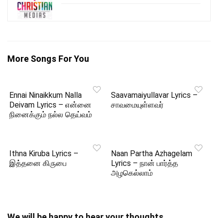
More Songs For You
Ennai Ninaikkum Nalla
Saavamaiyullavar Lyrics –
Deivam Lyrics – என்னை
சாவமையுள்ளவர்
நினைக்கும் நல்ல தெய்வம்
Ithna Kiruba Lyrics –
Naan Partha Azhagelam
இத்தனை கிருபை
Lyrics – நான் பார்த்த
அழகெல்லாம்
We will be happy to hear your thoughts