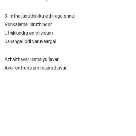
3. Intha janathirkku ethiraga ennai
Venkalamai niruthineer
Uthikkindra en oliyidam
Janangal odi varuvaargal
Azhaithavar unmaiyullavar
Avar entrentrum maarathavar