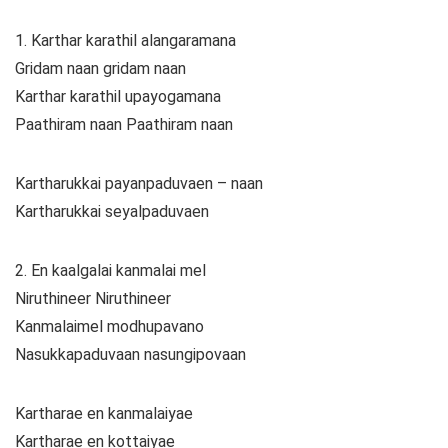
1. Karthar karathil alangaramana
Gridam naan gridam naan
Karthar karathil upayogamana
Paathiram naan Paathiram naan
Kartharukkai payanpaduvaen – naan
Kartharukkai seyalpaduvaen
2. En kaalgalai kanmalai mel
Niruthineer Niruthineer
Kanmalaimel modhupavano
Nasukkapaduvaan nasungipovaan
Kartharae en kanmalaiyae
Kartharae en kottaiyae