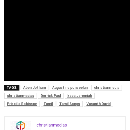
TAGS:
Aben Jotham
Augustine ponseelan
christianmedia
christianmedias
Derrick Paul
keba Jeremiah
Priscilla Robinson
Tamil
Tamil Songs
Vasanth David
christianmedias