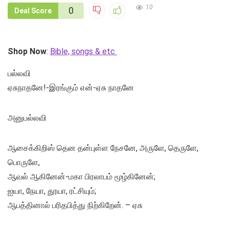
10
0
Deal Score
Shop Now
:
Bible, songs & etc
பல்லவி
ஏசுநாதனே!-இரங்கும் என்-ஏசு நாதனே
அனுபல்லவி
ஆசைக்கிறிஸ் தென தன்புள்ள நேசனே, அருளே, தெருளே,
பொருளே,
ஆவல் ஆகினேன்-மகா பிரலாபம் மூழ்கினேன்;
ஐயா, நேயா, தூயா, ரட்சியும்;
ஆபத்தினால் பரிதபித்து நிற்கிறேன். – ஏசு