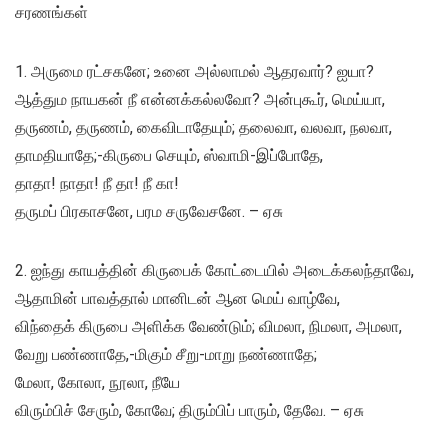
சரணங்கள்
1. அருமை ரட்சகனே; உனை அல்லாமல் ஆதரவார்? ஐயா?
ஆத்தும நாயகன் நீ என்னக்கல்லவோ? அன்புகூர், மெய்யா,
தருணம், தருணம், கைவிடாதேயும்; தலைவா, வலவா, நலவா,
தாமதியாதே;-கிருபை செயும், ஸ்வாமி-இப்போதே,
தாதா! நாதா! நீ தா! நீ கா!
தருமப் பிரகாசனே, பரம சருவேசனே. – ஏசு
2. ஐந்து காயத்தின் கிருபைக் கோட்டையில் அடைக்கலந்தாவே,
ஆதாமின் பாவத்தால் மானிடன் ஆன மெய் வாழ்வே,
விந்தைக் கிருபை அளிக்க வேண்டும்; விமலா, நிமலா, அமலா,
வேறு பண்ணாதே,-மிகும் சீறு-மாறு நண்ணாதே;
மேலா, கோலா, நூலா, நீயே
விரும்பிச் சேரும், கோவே; திரும்பிப் பாரும், தேவே. – ஏசு