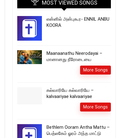
MOST VIEWED SONGS
என்னில் அன்புகூர- ENNIL ANBU
KOORA
Maanaanathu Neerodayai –
மானானது நீரோடையை
More Songs
கல்வாரியே கல்வாரியே –
kalvaariyae kalvaariyae
More Songs
Bethlem Ooram Antha Mattu –
பெத்லகேம் ஓரம் அந்த மாட்டு