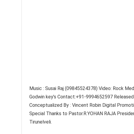
Music : Susai Raj (09845524378) Video: Rock M
Godwin key’s Contact:+91-9994652597 Released 
Conceptualized By : Vincent Robin Digital Promot
Special Thanks to Pastor.R.YOHAN RAJA Presi
Tirunelveli.