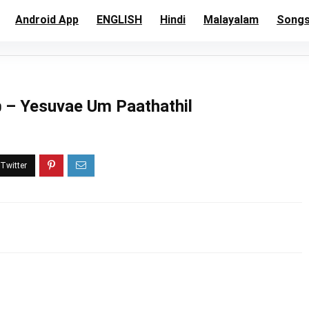
Android App
ENGLISH
Hindi
Malayalam
Song
் – Yesuvae Um Paathathil