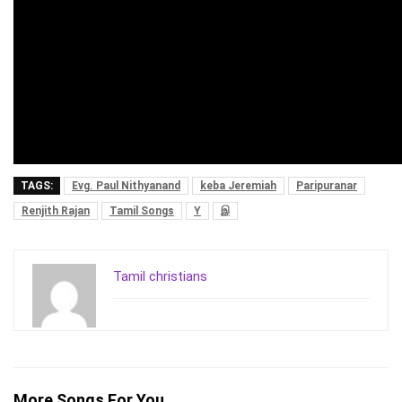
TAGS:
Evg. Paul Nithyanand
keba Jeremiah
Paripuranar
Renjith Rajan
Tamil Songs
Y
இ
Tamil christians
More Songs For You