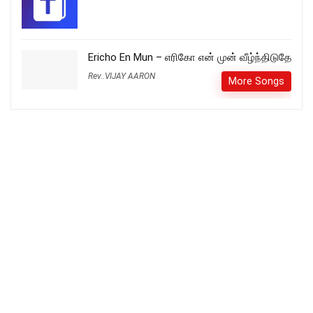
Ericho En Mun – எரிகோ என் முன் வீழ்ந்திடுதே
Rev..VIJAY AARON
More Songs