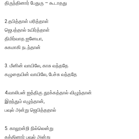
திருந்தினார் பேதுரு – கூடாதது
2.தபித்தாள் மரித்தாள்
ஜெபத்தால் உயிர்த்தாள்
திமிர்வாத ஐனேயா,
சுகமாகி நடந்தான்
3. மீனின் வாயிலே, காசு வந்ததே
கழுதையின் வாயிலே, பேச்சு வந்ததே
4.வாலிபன் ஐத்திகு தூக்கத்தால் விழுந்தான்
இறந்தும் எழுந்தான்,
பவுல் அன்று ஜெபித்ததால்
5. காலூன்றி நில்லென்று
கத்தினார் பவுல் அன்று