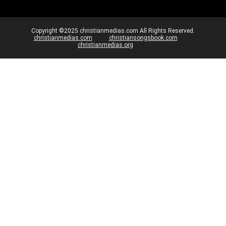
Copyright ©2025 christianmedias.com All Rights Reserved.
christianmedias.com
christiansongsbook.com
christianmedias.org