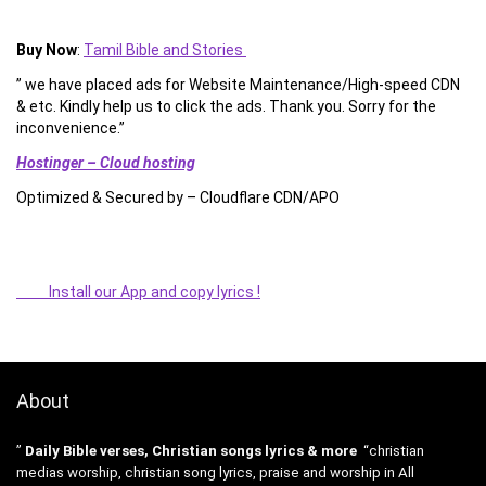
Buy Now
:
Tamil Bible and Stories
” we have placed ads for Website Maintenance/High-speed CDN
& etc. Kindly help us to click the ads. Thank you. Sorry for the
inconvenience.”
Hostinger – Cloud hosting
Optimized & Secured by – Cloudflare CDN/APO
Install our App and copy lyrics !
About
”
Daily Bible verses, Christian songs lyrics & more
“christian
medias worship, christian song lyrics, praise and worship in All