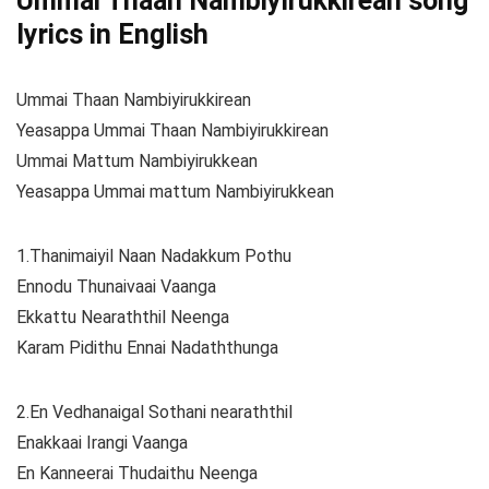
Ummai Thaan Nambiyirukkirean song
lyrics in English
Ummai Thaan Nambiyirukkirean
Yeasappa Ummai Thaan Nambiyirukkirean
Ummai Mattum Nambiyirukkean
Yeasappa Ummai mattum Nambiyirukkean
1.Thanimaiyil Naan Nadakkum Pothu
Ennodu Thunaivaai Vaanga
Ekkattu Nearaththil Neenga
Karam Pidithu Ennai Nadaththunga
2.En Vedhanaigal Sothani nearaththil
Enakkaai Irangi Vaanga
En Kanneerai Thudaithu Neenga