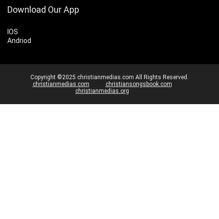
Download Our App
IOS
Andriod
Copyright ©2025 christianmedias.com All Rights Reserved.
christianmedias.com
christiansongsbook.com
christianmedias.org