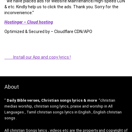
” we have placed ads for Website Maintenance/High-speed CDN
& etc. Kindly help us to click the ads. Thank you. Sorry for the
inconvenience.”
Hostinger – Cloud hosting
Optimized & Secured by – Cloudflare CDN/APO
Install our App and copy lyrics !
About
”
Daily Bible verses, Christian songs lyrics & more
“christian
medias worship, christian song lyrics, praise and worship in All
Languages , Tamil christian songs lyrics in English , English christian
songs .
All christian Songs lyrics , videos etc are the property and copyright of