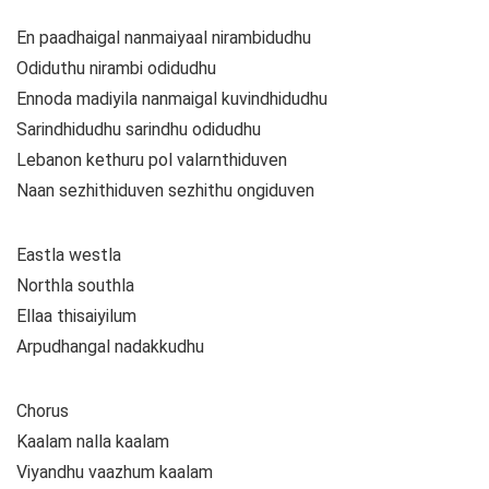
En paadhaigal nanmaiyaal nirambidudhu
Odiduthu nirambi odidudhu
Ennoda madiyila nanmaigal kuvindhidudhu
Sarindhidudhu sarindhu odidudhu
Lebanon kethuru pol valarnthiduven
Naan sezhithiduven sezhithu ongiduven
Eastla westla
Northla southla
Ellaa thisaiyilum
Arpudhangal nadakkudhu
Chorus
Kaalam nalla kaalam
Viyandhu vaazhum kaalam