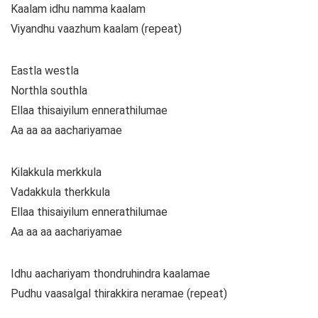
Kaalam idhu namma kaalam
Viyandhu vaazhum kaalam (repeat)
Eastla westla
Northla southla
Ellaa thisaiyilum ennerathilumae
Aa aa aa aachariyamae
Kilakkula merkkula
Vadakkula therkkula
Ellaa thisaiyilum ennerathilumae
Aa aa aa aachariyamae
Idhu aachariyam thondruhindra kaalamae
Pudhu vaasalgal thirakkira neramae (repeat)