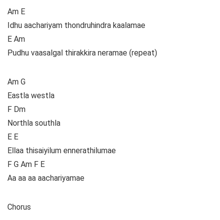
Am E
Idhu aachariyam thondruhindra kaalamae
E Am
Pudhu vaasalgal thirakkira neramae (repeat)
Am G
Eastla westla
F Dm
Northla southla
E E
Ellaa thisaiyilum ennerathilumae
F G Am F E
Aa aa aa aachariyamae
Chorus