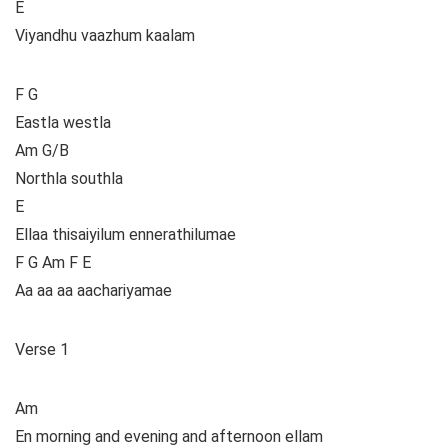
E
Viyandhu vaazhum kaalam
F G
Eastla westla
Am G/B
Northla southla
E
Ellaa thisaiyilum ennerathilumae
F G Am F E
Aa aa aa aachariyamae
Verse 1
Am
En morning and evening and afternoon ellam