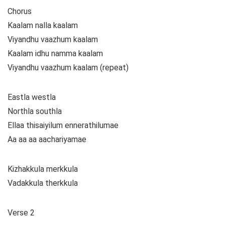
Chorus
Kaalam nalla kaalam
Viyandhu vaazhum kaalam
Kaalam idhu namma kaalam
Viyandhu vaazhum kaalam (repeat)
Eastla westla
Northla southla
Ellaa thisaiyilum ennerathilumae
Aa aa aa aachariyamae
Kizhakkula merkkula
Vadakkula therkkula
Verse 2