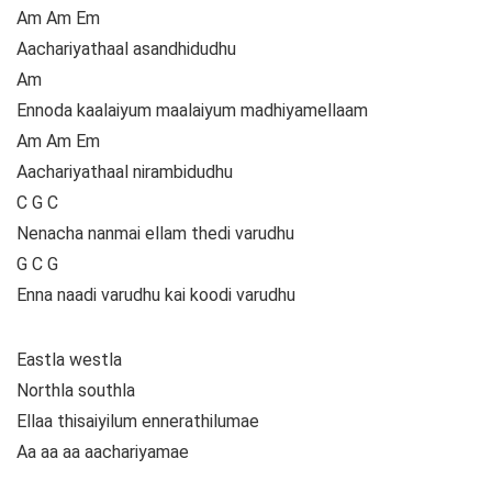
Am Am Em
Aachariyathaal asandhidudhu
Am
Ennoda kaalaiyum maalaiyum madhiyamellaam
Am Am Em
Aachariyathaal nirambidudhu
C G C
Nenacha nanmai ellam thedi varudhu
G C G
Enna naadi varudhu kai koodi varudhu
Eastla westla
Northla southla
Ellaa thisaiyilum ennerathilumae
Aa aa aa aachariyamae