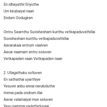
En idhayathil Eriyuthe
Um kirubaiyal naan
Endum Oodugiren
Ontru Searnthu Suvishesham kurithu vetkapaduvathillai
Suvishesham kurithu vetkapaduvathillai
Aavarukaai entrum vaalven
Aavar naamam entru soluven
Vetkapaden naan Vetkapaden naan
2. Ullagathuku solluven
En sathathai uyarthiye
Yesuvin anbu ennai nerukiduthe
Immai pada ondrum illai
Aavar valamaiyal mun seluven
Yesu nammai nadathiduvaar