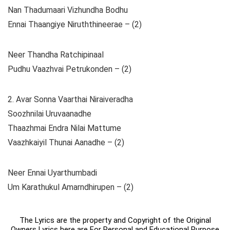
Nan Thadumaari Vizhundha Bodhu
Ennai Thaangiye Niruththineerae – (2)
Neer Thandha Ratchipinaal
Pudhu Vaazhvai Petrukonden – (2)
2. Avar Sonna Vaarthai Niraiveradha
Soozhnilai Uruvaanadhe
Thaazhmai Endra Nilai Mattume
Vaazhkaiyil Thunai Aanadhe – (2)
Neer Ennai Uyarthumbadi
Um Karathukul Amarndhirupen – (2)
The Lyrics are the property and Copyright of the Original
Owners Lyrics here are For Personal and Educational Purpose