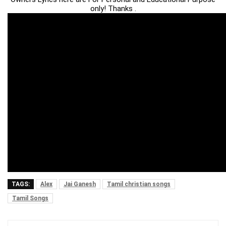
only! Thanks .
TAGS:
Alex
Jai Ganesh
Tamil christian songs
Tamil Songs