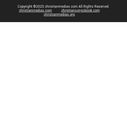
Copyright ©2025 christianmedias.com All Rights Reserved.
christianmedias.com
christiansongsbook.com
christianmedias.org