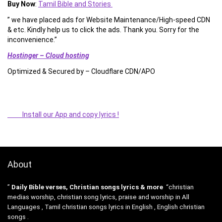
Buy Now
:
Tamil Bible and Stories
” we have placed ads for Website Maintenance/High-speed CDN
& etc. Kindly help us to click the ads. Thank you. Sorry for the
inconvenience.”
Hostinger – Cloud hosting
Optimized & Secured by – Cloudflare CDN/APO
Install our App and copy lyrics !
About
”
Daily Bible verses, Christian songs lyrics & more
“christian
medias worship, christian song lyrics, praise and worship in All
Languages , Tamil christian songs lyrics in English , English christian
songs .