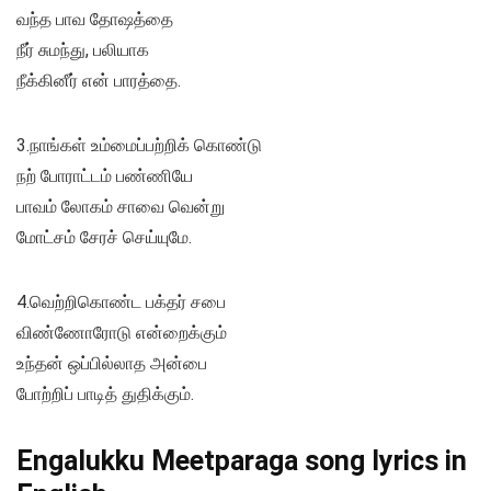
வந்த பாவ தோஷத்தை
நீர் சுமந்து, பலியாக
நீக்கினீர் என் பாரத்தை.
3.நாங்கள் உம்மைப்பற்றிக் கொண்டு
நற் போராட்டம் பண்ணியே
பாவம் லோகம் சாவை வென்று
மோட்சம் சேரச் செய்யுமே.
4.வெற்றிகொண்ட பக்தர் சபை
விண்ணோரோடு என்றைக்கும்
உந்தன் ஒப்பில்லாத அன்பை
போற்றிப் பாடித் துதிக்கும்.
Engalukku Meetparaga song lyrics in