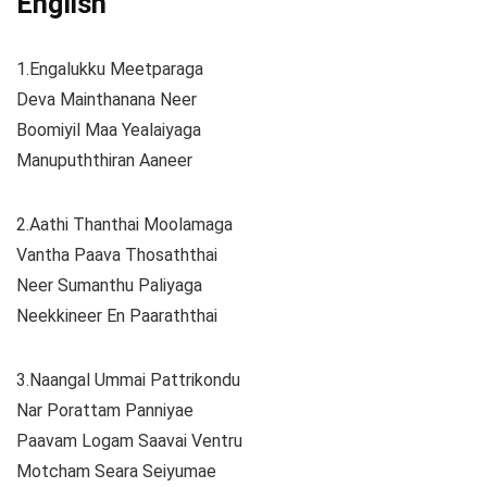
English
1.Engalukku Meetparaga
Deva Mainthanana Neer
Boomiyil Maa Yealaiyaga
Manupuththiran Aaneer
2.Aathi Thanthai Moolamaga
Vantha Paava Thosaththai
Neer Sumanthu Paliyaga
Neekkineer En Paaraththai
3.Naangal Ummai Pattrikondu
Nar Porattam Panniyae
Paavam Logam Saavai Ventru
Motcham Seara Seiyumae