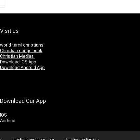
Visit us
world tamil christians
Christian songs book
Christian Medias
Download IOS App
Download Android App
Download Our App
IOS
Andriod
m
christiansongsbook.com
christianmedias.org