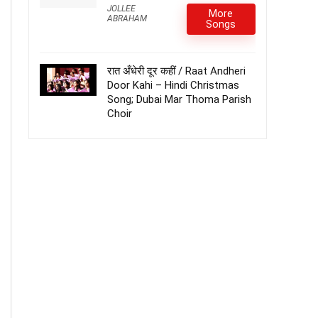
JOLLEE
More
ABRAHAM
Songs
रात अँधेरी दूर कहीं / Raat Andheri
Door Kahi – Hindi Christmas
Song; Dubai Mar Thoma Parish
Choir