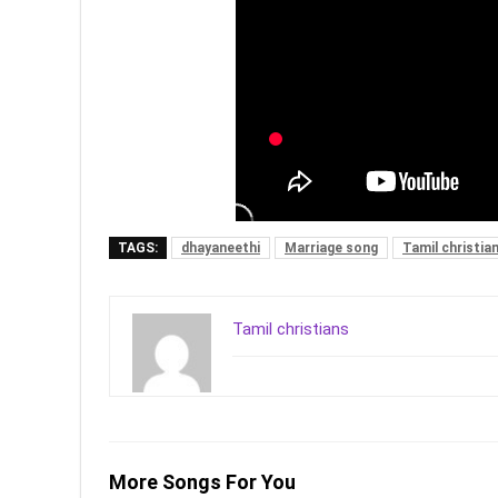
TAGS:
dhayaneethi
Marriage song
Tamil christia
Tamil christians
More Songs For You