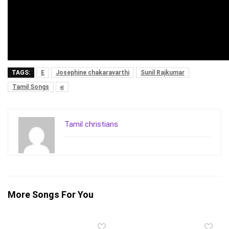
TAGS:
E
Josephine chakaravarthi
Sunil Rajkumar
Tamil Songs
எ
Tamil christians
More Songs For You