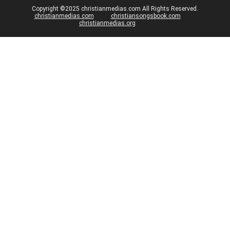
Copyright ©2025 christianmedias.com All Rights Reserved.
christianmedias.com
christiansongsbook.com
christianmedias.org