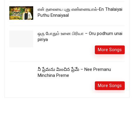
என் தலையை புது எண்ணையால்-En Thalaiyai
Puthu Ennaiyaal
ஒரு போதும் உனை பிரியா – Oru podhum unai
piriya
More Songs
నీ ప్రేమను మించిన ప్రేమే – Nee Premanu
Minchina Preme
More Songs