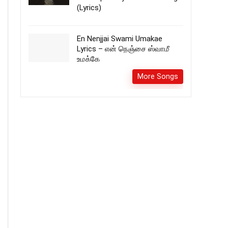
(Lyrics)
En Nenjjai Swami Umakae
Lyrics – என் நெஞ்சை ஸ்வாமீ
உமக்கே
More Songs