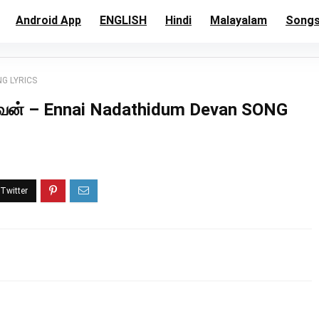
Android App
ENGLISH
Hindi
Malayalam
Song
NG LYRICS
ேவன் – Ennai Nadathidum Devan SONG