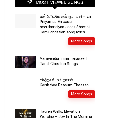
MOST VIEWED SONGS
என் பிரியமே என் ரூபாவதி – En
Piriyamae En aasai
neerthanaiyaa Janet Shanthi
Tamil christian song lyrics
More Songs
Varavendum Enatharasae |
Tamil Christian Songs
கர்த்தா பேசும் தாசன் –
Karththaa Peasum Thaasan
More Songs
Tauren Wells, Elevation
Worship – Joy In The Morning