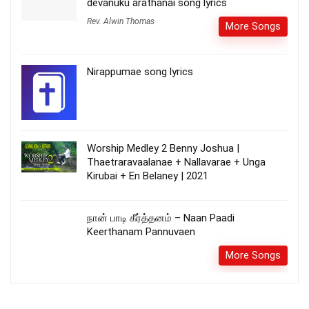
devanuku arathanai song lyrics
Rev. Alwin Thomas
More Songs
Nirappumae song lyrics
Worship Medley 2 Benny Joshua |
Thaetraravaalanae + Nallavarae + Unga
Kirubai + En Belaney | 2021
நான் பாடி கீர்த்தனம் – Naan Paadi
Keerthanam Pannuvaen
More Songs