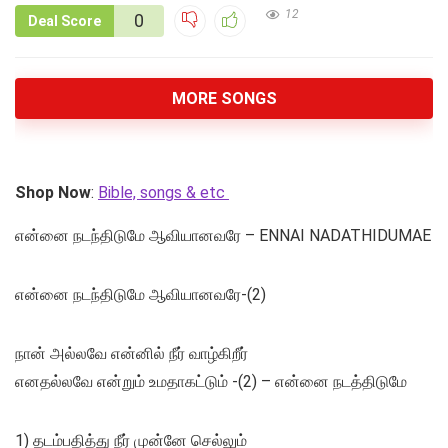
12
0
Deal Score
MORE SONGS
Shop Now
:
Bible, songs & etc
என்னை நடந்திடுமே ஆவியானவரே – ENNAI NADATHIDUMAE
என்னை நடந்திடுமே ஆவியானவரே-(2)
நான் அல்லவே என்னில் நீர் வாழ்கிறீர்
எனதல்லவே என்றும் உமதாகட்டும் -(2) – என்னை நடத்திடுமே
1) தடம்பதித்து நீர் முன்னே செல்லும்