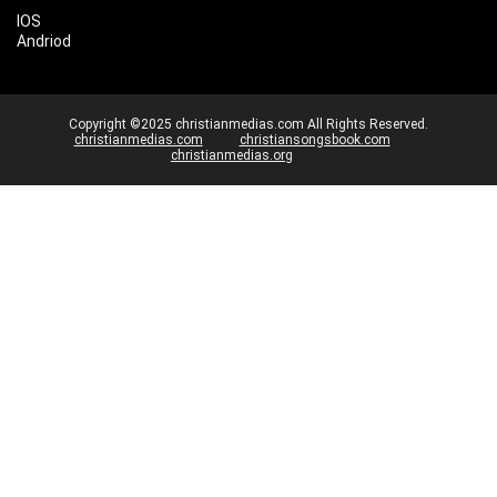
IOS
Andriod
Copyright ©2025 christianmedias.com All Rights Reserved.
christianmedias.com
christiansongsbook.com
christianmedias.org