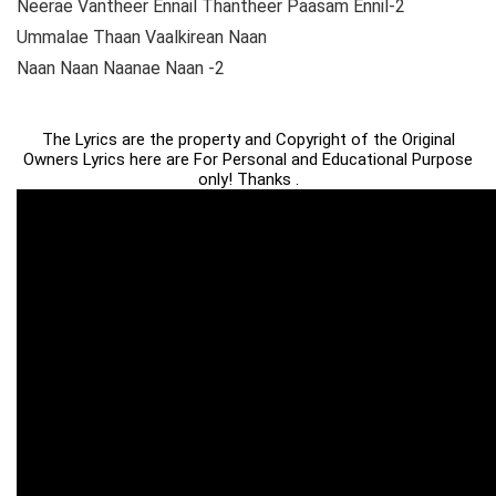
Neerae Vantheer Ennail Thantheer Paasam Ennil-2
Ummalae Thaan Vaalkirean Naan
Naan Naan Naanae Naan -2
The Lyrics are the property and Copyright of the Original
Owners Lyrics here are For Personal and Educational Purpose
only! Thanks .