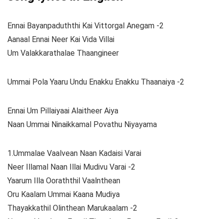
Ennai Bayanpaduththi Kai Vittorgal Anegam -2
Aanaal Ennai Neer Kai Vida Villai
Um Valakkarathalae Thaangineer
Ummai Pola Yaaru Undu Enakku Enakku Thaanaiya -2
Ennai Um Pillaiyaai Alaitheer Aiya
Naan Ummai Ninaikkamal Povathu Niyayama
1.Ummalae Vaalvean Naan Kadaisi Varai
Neer Illamal Naan Illai Mudivu Varai -2
Yaarum Illa Ooraththil Vaalnthean
Oru Kaalam Ummai Kaana Mudiya
Thayakkathil Olinthean Marukaalam -2