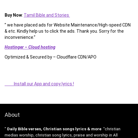
Buy Now
:
Tamil Bible and Stories
” we have placed ads for Website Maintenance/High-speed CDN
& etc. Kindly help us to click the ads. Thank you. Sorry for the
inconvenience.”
Hostinger – Cloud hosting
Optimized & Secured by – Cloudflare CDN/APO
Install our App and copy lyrics !
About
”
Daily Bible verses, Christian songs lyrics & more
“christian
medias worship, christian song lyrics, praise and worship in All