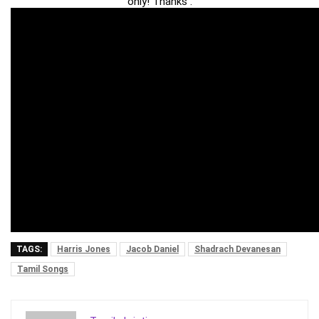
only! Thanks .
TAGS:
Harris Jones
Jacob Daniel
Shadrach Devanesan
Tamil Songs