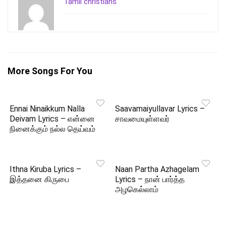
Tamil christians
More Songs For You
Ennai Ninaikkum Nalla
Saavamaiyullavar Lyrics –
Deivam Lyrics – என்னை
சாவமையுள்ளவர்
நினைக்கும் நல்ல தெய்வம்
Ithna Kiruba Lyrics –
Naan Partha Azhagelam
இத்தனை கிருபை
Lyrics – நான் பார்த்த
அழகெல்லாம்