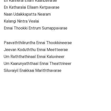
En Kannerai Ellam Kaanbavarae
En Katharalai Ellaam Ketpavarae
Naan Udaikkapatta Nearam
Kalangi Nintra Vealai
Ennai Thookki Entrum Sumappavarae
Paavaththiliruntha Ennai Thookkineerae
Jeevan Koduththu Ennai Meetteerae
Um Raththathinaal Ennai Kaluvineer
Um Kaarunyaththaal Ennai Theattrineer
Siluvaiyil Enakkaai Mariththavarae