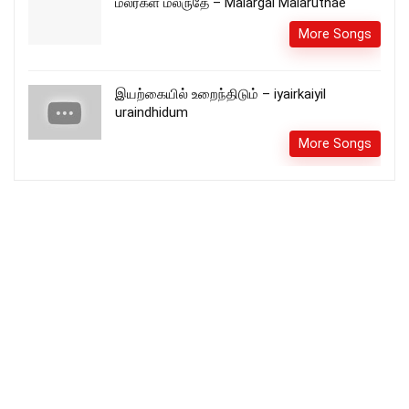
மலர்கள் மலருதே – Malargal Malaruthae
More Songs
இயற்கையில் உறைந்திடும் – iyairkaiyil
uraindhidum
More Songs