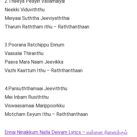
2.Theeya Peayin Vallamaiyai
Neekki Viduviththu
Meiyaai Suththa Jeeviyaththai
Tharum Raththam ithu – Raththanthaan
3.Poorana Ratchippu Ennum
Vaasalai Thiranthu
Paava Mara Naam Jeevikka
Vazhi Kaattum Ithu – Raththanthaan
4.Parisuththamaai Jeeviththu
Mei Inbam Rusiththu
Viswaasamaai Marippoorkku
Motcham Eeyum Ithu – Raththanthaan
Ennai Ninaikkum Nalla Deivam Lyrics – என்னை நினைக்கும்