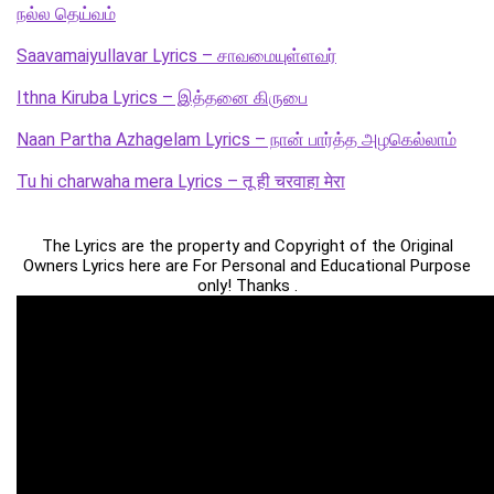
நல்ல தெய்வம்
Saavamaiyullavar Lyrics – சாவமையுள்ளவர்
Ithna Kiruba Lyrics – இத்தனை கிருபை
Naan Partha Azhagelam Lyrics – நான் பார்த்த அழகெல்லாம்
Tu hi charwaha mera Lyrics – तू ही चरवाहा मेरा
The Lyrics are the property and Copyright of the Original
Owners Lyrics here are For Personal and Educational Purpose
only! Thanks .