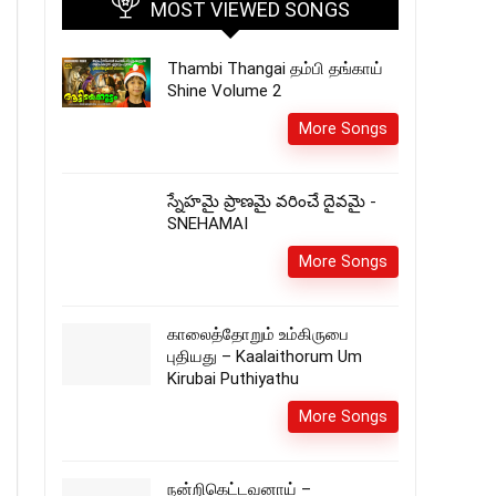
MOST VIEWED SONGS
Thambi Thangai தம்பி தங்காய்
Shine Volume 2
More Songs
స్నేహమై ప్రాణమై వరించే దైవమై -
SNEHAMAI
More Songs
காலைத்தோறும் உம்கிருபை
புதியது – Kaalaithorum Um
Kirubai Puthiyathu
More Songs
நன்றிகெட்டவனாய் –