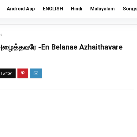
Android App
ENGLISH
Hindi
Malayalam
Song
re
ழைத்தவரே -En Belanae Azhaithavare