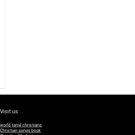
Visit us
world tamil christians
Christian songs book