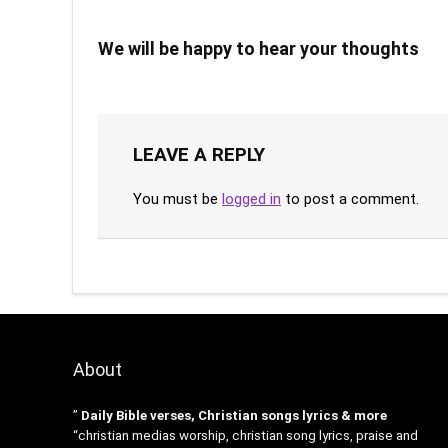
We will be happy to hear your thoughts
LEAVE A REPLY
You must be
logged in
to post a comment.
About
”
Daily Bible verses, Christian songs lyrics & more
“christian medias worship, christian song lyrics, praise and