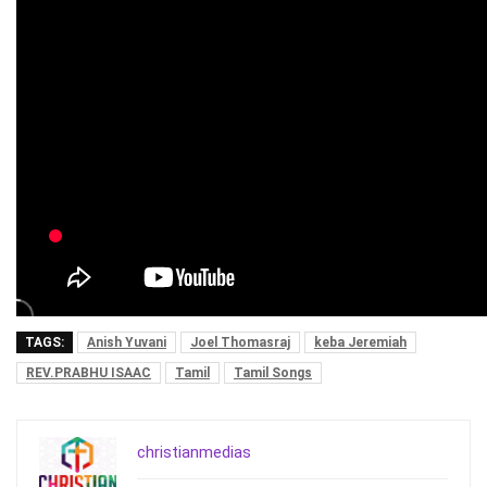
TAGS:
Anish Yuvani
Joel Thomasraj
keba Jeremiah
REV.PRABHU ISAAC
Tamil
Tamil Songs
christianmedias