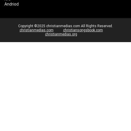
Andriod
Copyright ©2025 christianmedias.com All Rights Reserved.
christianmedias.com
christiansongsbook.com
christianmedias.org