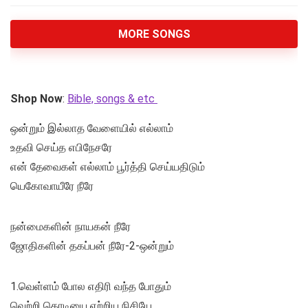
MORE SONGS
Shop Now
:
Bible, songs & etc
ஒன்றும் இல்லாத வேளையில் எல்லாம்
உதவி செய்த எபிநேசரே
என் தேவைகள் எல்லாம் பூர்த்தி செய்யதிடும்
யெகோவாயீரே நீரே
நன்மைகளின் நாயகன் நீரே
ஜோதிகளின் தகப்பன் நீரே-2-ஒன்றும்
1.வெள்ளம் போல எதிரி வந்த போதும்
வெற்றி கொடியை ஏற்றிய நிசியே