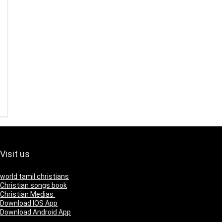
Visit us
world tamil christians
Christian songs book
Christian Medias
Download IOS App
Download Android App