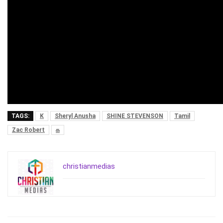
TAGS:
K
Sheryl Anusha
SHINE STEVENSON
Tamil
Zac Robert
க
christianmedias