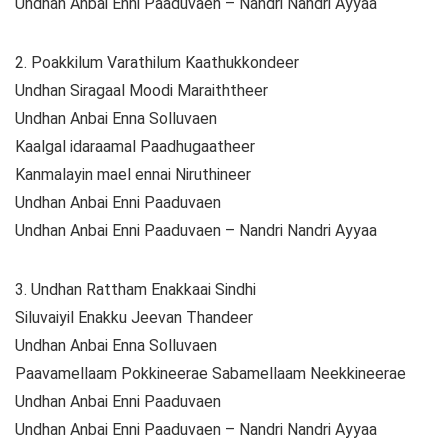
Undhan Anbai Enni Paaduvaen – Nandri Nandri Ayyaa
2. Poakkilum Varathilum Kaathukkondeer
Undhan Siragaal Moodi Maraiththeer
Undhan Anbai Enna Solluvaen
Kaalgal idaraamal Paadhugaatheer
Kanmalayin mael ennai Niruthineer
Undhan Anbai Enni Paaduvaen
Undhan Anbai Enni Paaduvaen – Nandri Nandri Ayyaa
3. Undhan Rattham Enakkaai Sindhi
Siluvaiyil Enakku Jeevan Thandeer
Undhan Anbai Enna Solluvaen
Paavamellaam Pokkineerae Sabamellaam Neekkineerae
Undhan Anbai Enni Paaduvaen
Undhan Anbai Enni Paaduvaen – Nandri Nandri Ayyaa