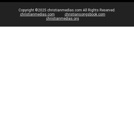
Copyright ©2025 christianmedias.com All Rights Reserved.
christianmedias.com
christiansongsbook.com
christianmedias.org