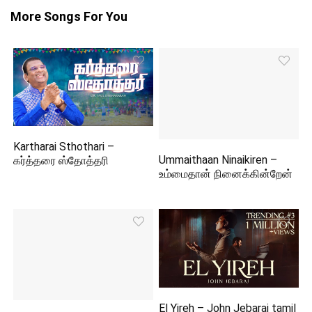
More Songs For You
Kartharai Sthothari –
Ummaithaan Ninaikiren –
கர்த்தரை ஸ்தோத்தரி
உம்மைதான் நினைக்கின்றேன்
El Yireh – John Jebaraj tamil