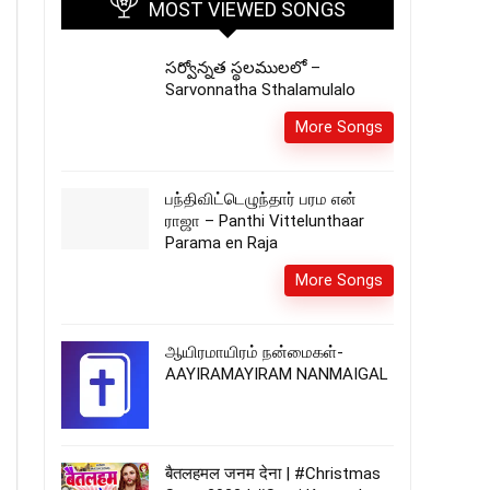
MOST VIEWED SONGS
సర్వోన్నత స్థలములలో –
Sarvonnatha Sthalamulalo
More Songs
பந்திவிட்டெழுந்தார் பரம என்
ராஜா – Panthi Vittelunthaar
Parama en Raja
More Songs
ஆயிரமாயிரம் நன்மைகள்-
AAYIRAMAYIRAM NANMAIGAL
बैतलहमल जनम देना | #Christmas