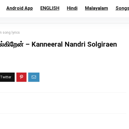
Android App
ENGLISH
Hindi
Malayalam
Song
n song lyrics
்கிறேன் – Kanneeral Nandri Solgiraen