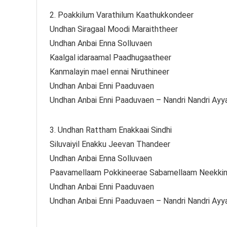
2. Poakkilum Varathilum Kaathukkondeer
Undhan Siragaal Moodi Maraiththeer
Undhan Anbai Enna Solluvaen
Kaalgal idaraamal Paadhugaatheer
Kanmalayin mael ennai Niruthineer
Undhan Anbai Enni Paaduvaen
Undhan Anbai Enni Paaduvaen – Nandri Nandri Ayy
3. Undhan Rattham Enakkaai Sindhi
Siluvaiyil Enakku Jeevan Thandeer
Undhan Anbai Enna Solluvaen
Paavamellaam Pokkineerae Sabamellaam Neekki
Undhan Anbai Enni Paaduvaen
Undhan Anbai Enni Paaduvaen – Nandri Nandri Ayy