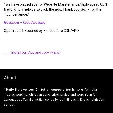
” we have placed ads for Website Maintenance/High-speed CDN
& etc. Kindly help us to click the ads. Thank you. Sorry for the
inconvenience.”
Hostinger – Cloud hosting
Optimized & Secured by – Cloudflare CDN/APO
Install our App and copy lyrics !
About
”
Daily Bible verses, Christian songs lyrics & more
“christian
medias worship, christian song lyrics, praise and worship in All
Languages , Tamil christian songs lyrics in English , English christian
songs .