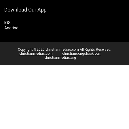
Download Our App
IOS
Andriod
Copyright ©2025 christianmedias.com All Rights Reserved.
christianmedias.com
christiansongsbook.com
christianmedias.org