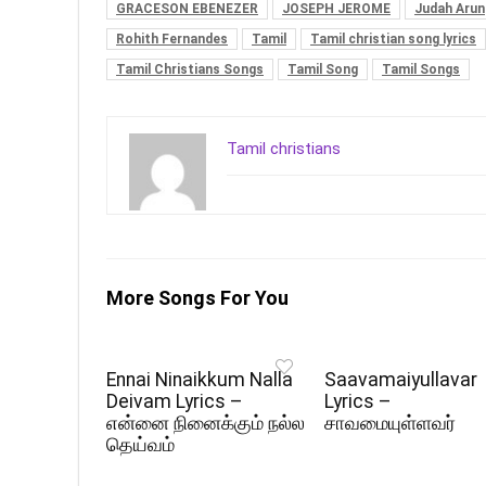
GRACESON EBENEZER
JOSEPH JEROME
Judah Arun
Rohith Fernandes
Tamil
Tamil christian song lyrics
Tamil Christians Songs
Tamil Song
Tamil Songs
Tamil christians
More Songs For You
Ennai Ninaikkum Nalla
Saavamaiyullavar
Deivam Lyrics –
Lyrics –
என்னை நினைக்கும் நல்ல
சாவமையுள்ளவர்
தெய்வம்