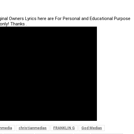
iginal Owners Lyrics here are For Personal and Educational Purpose
only! Thanks .
anmedia
christianmedias
FRANKLIN G
God Medias