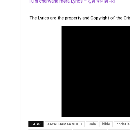
Tu hi charwaha mera Lyrics – तू ही चरवाहा मेरा
The Lyrics are the property and Copyright of the Or
TAGS:
AAYATHAMAA VOL.7
Bala
bible
christi