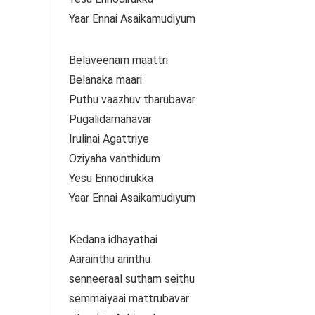
Yaar Ennai Asaikamudiyum
Belaveenam maattri
Belanaka maari
Puthu vaazhuv tharubavar
Pugalidamanavar
Irulinai Agattriye
Oziyaha vanthidum
Yesu Ennodirukka
Yaar Ennai Asaikamudiyum
Kedana idhayathai
Aarainthu arinthu
senneeraal sutham seithu
semmaiyaai mattrubavar