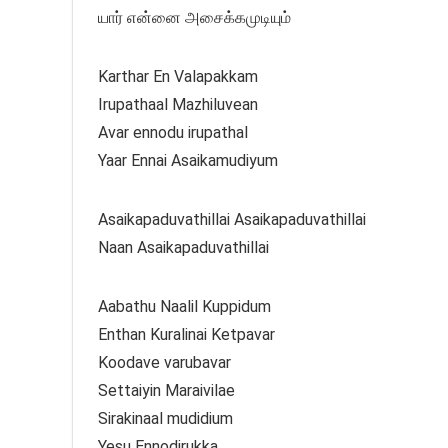
யார் என்னை அசைக்கமுடியும்
Karthar En Valapakkam
Irupathaal Mazhiluvean
Avar ennodu irupathal
Yaar Ennai Asaikamudiyum
Asaikapaduvathillai Asaikapaduvathillai
Naan Asaikapaduvathillai
Aabathu Naalil Kuppidum
Enthan Kuralinai Ketpavar
Koodave varubavar
Settaiyin Maraivilae
Sirakinaal mudidium
Yesu Ennodirukka