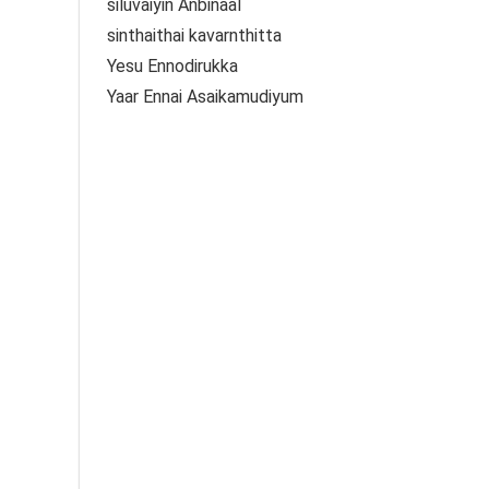
siluvaiyin Anbinaal
sinthaithai kavarnthitta
Yesu Ennodirukka
Yaar Ennai Asaikamudiyum