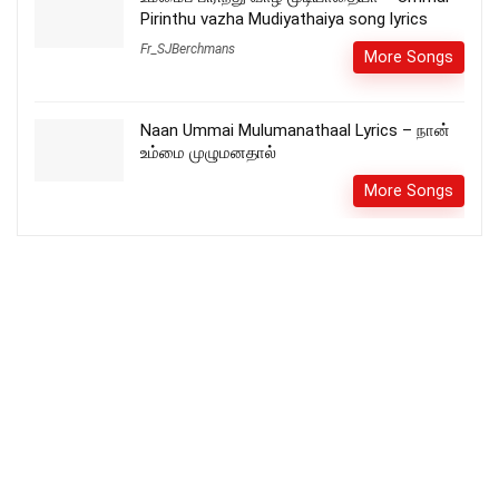
Pirinthu vazha Mudiyathaiya song lyrics
Fr_SJBerchmans
More Songs
Naan Ummai Mulumanathaal Lyrics – நான்
உம்மை முழுமனதால்
More Songs