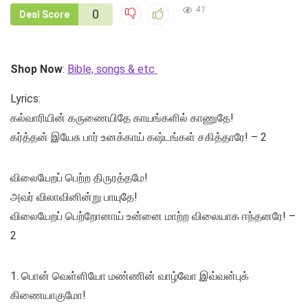
41
0
Deal Score
Shop Now
:
Bible, songs & etc
Lyrics:
கல்வாரியின் கருணையிதே காயங்களில் காணுதே!
கர்த்தன் இயேசு பார் உனக்காய் கஷ்டங்கள் சகித்தாரே! – 2
விலையேறப் பெற்ற திருரத்தமே!
அவர் விலாவினின்று பாயுதே!
விலையேறப் பெற்றோனாய் உன்னை மாற்ற விலையாக ஈந்தனரே! –
2
1. பொன் வெள்ளியோ மண்ணின் வாழ்வோ இவ்வன்புக்
கிணையாகுமோ!