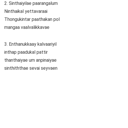
2. Sinthaiyilae paarangalum
Ninthaikal yettavaraai
Thongukintar paathakan pol
mangaa vaalvalikkavae
3. Enthanukkaay kalvaariyil
inthap paadukal pattir
thanthaiyae um anpinaiyae
sinthiththae sevai seyvaen