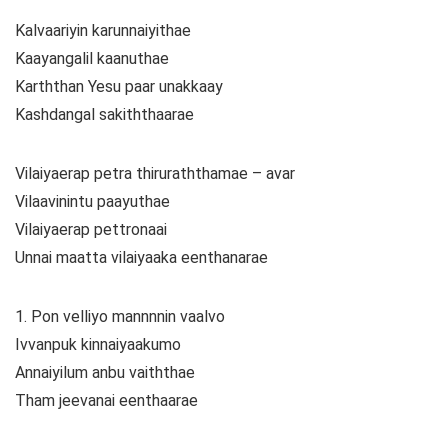
Kalvaariyin karunnaiyithae
Kaayangalil kaanuthae
Karththan Yesu paar unakkaay
Kashdangal sakiththaarae
Vilaiyaerap petra thiruraththamae – avar
Vilaavinintu paayuthae
Vilaiyaerap pettronaai
Unnai maatta vilaiyaaka eenthanarae
1. Pon velliyo mannnnin vaalvo
Ivvanpuk kinnaiyaakumo
Annaiyilum anbu vaiththae
Tham jeevanai eenthaarae