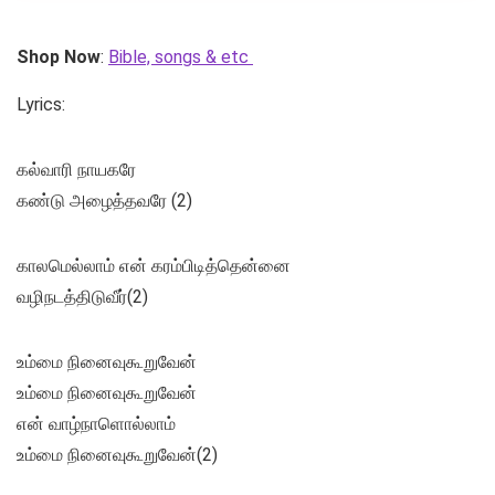
Shop Now
:
Bible, songs & etc
Lyrics:
கல்வாரி நாயகரே
கண்டு அழைத்தவரே (2)
காலமெல்லாம் என் கரம்பிடித்தென்னை
வழிநடத்திடுவீர்(2)
உம்மை நினைவுகூறுவேன்
உம்மை நினைவுகூறுவேன்
என் வாழ்நாளொல்லாம்
உம்மை நினைவுகூறுவேன்(2)