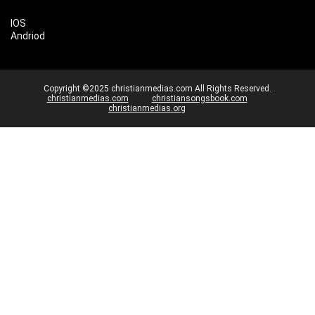
IOS
Andriod
Copyright ©2025 christianmedias.com All Rights Reserved.
christianmedias.com
christiansongsbook.com
christianmedias.org