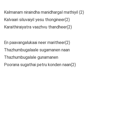
Kalmanam niraindha manidhargal mathiyil (2)
Kalvaari siluvaiyil yesu thongineer(2)
Karaithiraiyatra vaazhvu thandheer(2)
En paavangalukaai neer maritheer(2)
Thazhumbugalaale sugamanen naan
Thazhumbugalale gunamanen
Poorana sugathai petru konden naan(2)