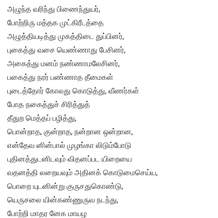
அழுந்த வரிந்து பிணைந்துயர்,
போற்றிரு மத்தக முட்கிரீடத்தை
அழுத்தியடித்து முகத்திடை துப்பினர்,
புகைத்து வசை யெண்ணாது பேசினர்,
அகைத்து மனம் நண்ணாமலேசினர்,
பகைத்து நரர் பண்ணாத தீமைகள்
புடைத்தோர் கோலது கொடுத்து, வீணர்கள்
போத நகைத்துச் சிரித்துத்
தீதுற மெத்தப் பழித்து,
பொன்றாத, குன்றாத, நன்றான ஒன்றான,
என்தேவ னின்பால் முழங்கா லிடும்போடு
புதினத்துடனிடவும் விதனப்பட யிறையை
வதனத்தி லறையவும் அதினக் கொடுமைசெய்ய,
பொறை யுடனின்று குருசதுகொண்டு,
யெருசலை யின்கண்ணுருவ நடந்து,
போற்றி மாதர னேக மாயழ