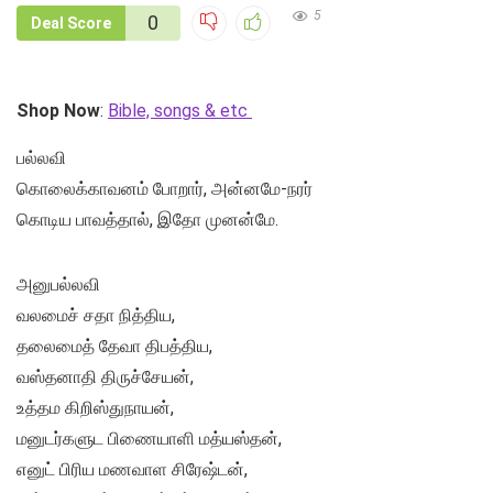
5
0
Deal Score
Shop Now
:
Bible, songs & etc
பல்லவி
கொலைக்காவனம் போறார், அன்னமே-நரர்
கொடிய பாவத்தால், இதோ முனன்மே.
அனுபல்லவி
வலமைச் சதா நித்திய,
தலைமைத் தேவா திபத்திய,
வஸ்தனாதி திருச்சேயன்,
உத்தம கிறிஸ்துநாயன்,
மனுடர்களுட பிணையாளி மத்யஸ்தன்,
எனுட் பிரிய மணவாள சிரேஷ்டன்,