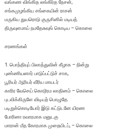
வங்கண விங்கித லங்கிர்த நேசன்,
சங்கமுழங்கிய சங்கையின் ராசன்
மருகிய துயரொடு குருசினில் மடியத்
திருவுளமாய் நமதேசுவுங் கொடிய – கொலை
சரணங்கள்
1. பொந்தியுப் பிலாத்துவின் கீழாக – நின்று
புண்ணியனார் பாடுப்பட்டுச் சாக,
பூரியர் ஆரியர் வீரிய மாயடர்
காரிர வேசெய் கொடூரம லாதினம் – கொலை
புடவிக்கிருளே விடியற் பொழுதே
படிறுக்கொடியோர் இடு கட்டுடனே யிரண
போரினா ரவாரமாக மனுடகு
மாரான் மீத கோரமாக முறையிடப், – கொலை