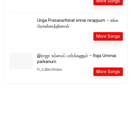
More Songs
Unga Prasanathinal ennai nirappum – உங்க
பிரசன்னத்தினால்
More Songs
இராஜா உம்மைப் பார்க்கணும் – Raja Ummai
parkanum
Fr_SJBerchmans
More Songs