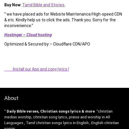
Buy Now
:
Tamil Bible and Stories
” we have placed ads for Website Maintenance/High-speed CDN
& etc. Kindly help us to click the ads. Thank you. Sorry for the
inconvenience.”
Hostinger – Cloud hosting
Optimized & Secured by – Cloudflare CDN/APO
Install our App and copy lyrics !
About
”
Daily Bible verses, Christian songs lyrics & more
“christian
medias worship, christian song lyrics, praise and worship in All
Languages , Tamil christian songs lyrics in English , English christian
songs .