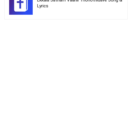
Ekkala Satham Vaanil Thonothidave Song &
Lyrics