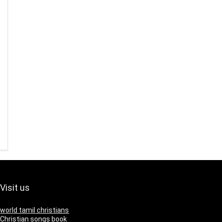
Visit us
world tamil christians
Christian songs book