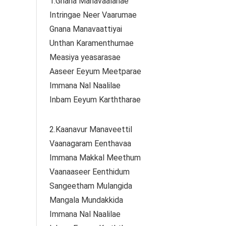
1.Gnana Manavaalanae
Intringae Neer Vaarumae
Gnana Manavaattiyai
Unthan Karamenthumae
Measiya yeasarasae
Aaseer Eeyum Meetparae
Immana Nal Naalilae
Inbam Eeyum Karththarae
2.Kaanavur Manaveettil
Vaanagaram Eenthavaa
Immana Makkal Meethum
Vaanaaseer Eenthidum
Sangeetham Mulangida
Mangala Mundakkida
Immana Nal Naalilae