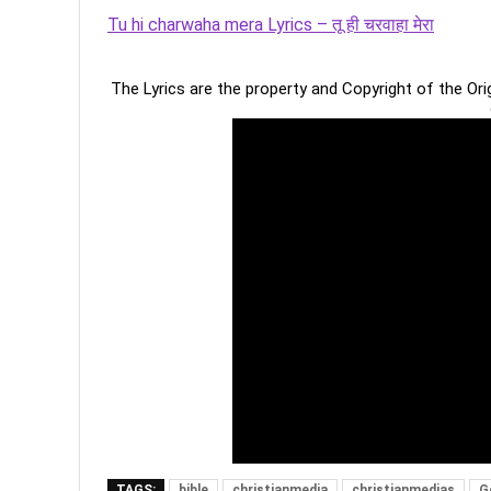
Tu hi charwaha mera Lyrics – तू ही चरवाहा मेरा
The Lyrics are the property and Copyright of the Or
TAGS:
bible
christianmedia
christianmedias
G