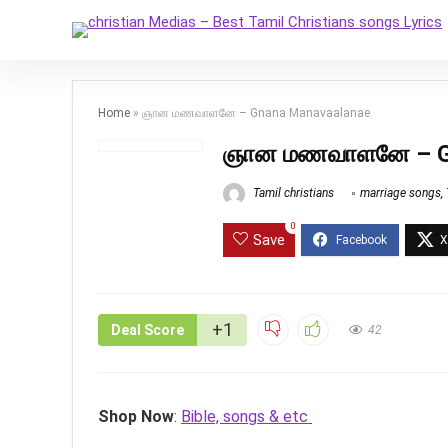
Home
»
ஞான மணவாளனே – Gnana Manavaalanae
ஞான மணவாளனே – Gn
Tamil christians
marriage songs
,
0
Save
+1
Deal Score
42
Shop Now
:
Bible, songs & etc