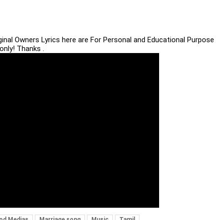
iginal Owners Lyrics here are For Personal and Educational Purpose
only! Thanks .
od Medias
Marriage song
Music
Tamil