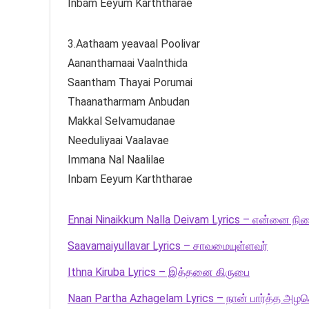
Inbam Eeyum Karththarae
3.Aathaam yeavaal Poolivar
Aananthamaai Vaalnthida
Saantham Thayai Porumai
Thaanatharmam Anbudan
Makkal Selvamudanae
Needuliyaai Vaalavae
Immana Nal Naalilae
Inbam Eeyum Karththarae
Ennai Ninaikkum Nalla Deivam Lyrics – என்னை நின
Saavamaiyullavar Lyrics – சாவமையுள்ளவர்
Ithna Kiruba Lyrics – இத்தனை கிருபை
Naan Partha Azhagelam Lyrics – நான் பார்த்த அழக