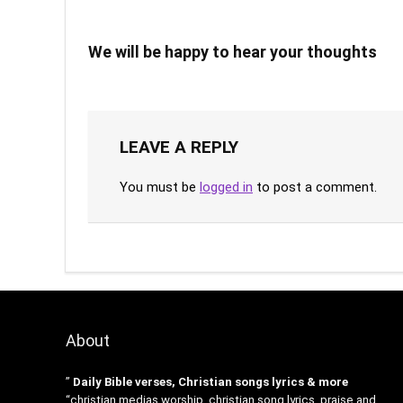
We will be happy to hear your thoughts
LEAVE A REPLY
You must be
logged in
to post a comment.
About
”
Daily Bible verses, Christian songs lyrics & more
“christian medias worship, christian song lyrics, praise and