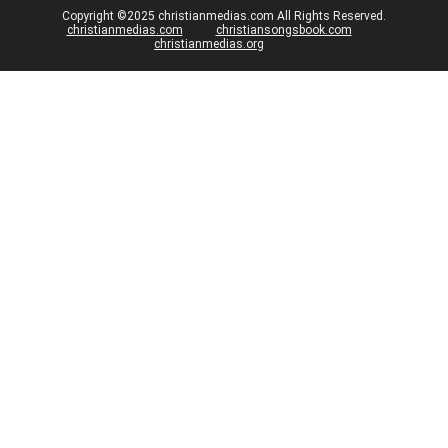
Copyright ©2025 christianmedias.com All Rights Reserved.
christianmedias.com
christiansongsbook.com
christianmedias.org