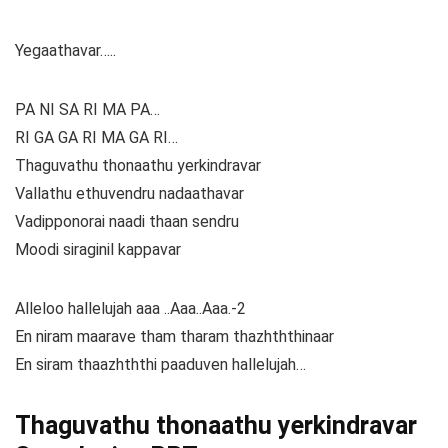
Yegaathavar…..
PA NI SA RI MA PA…
RI GA GA RI MA GA RI…
Thaguvathu thonaathu yerkindravar
Vallathu ethuvendru nadaathavar
Vadipponorai naadi thaan sendru
Moodi siraginil kappavar
Alleloo hallelujah aaa ..Aaa..Aaa.-2
En niram maarave tham tharam thazhththinaar
En siram thaazhththi paaduven hallelujah…
Thaguvathu thonaathu yerkindravar