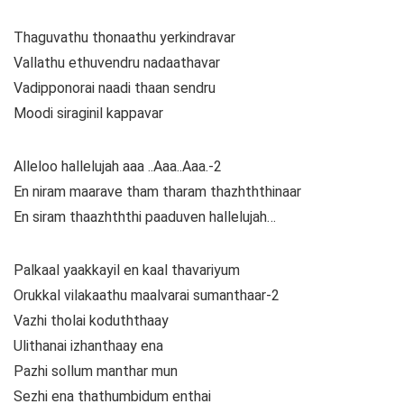
Thaguvathu thonaathu yerkindravar
Vallathu ethuvendru nadaathavar
Vadipponorai naadi thaan sendru
Moodi siraginil kappavar
Alleloo hallelujah aaa ..Aaa..Aaa.-2
En niram maarave tham tharam thazhththinaar
En siram thaazhththi paaduven hallelujah…
Palkaal yaakkayil en kaal thavariyum
Orukkal vilakaathu maalvarai sumanthaar-2
Vazhi tholai koduththaay
Ulithanai izhanthaay ena
Pazhi sollum manthar mun
Sezhi ena thathumbidum enthai