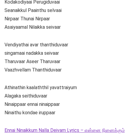
Kodakodiyaai Perugiduvaai
Seanaikkul Paainthu selvaai
Nirpaar Thunai Nirpaar
Asaiyaamal Nilaikka seivaar
Vendiyathai avar thanthiduvaar
singamaai nadakka seivaar
Tharuvaar Aseer Tharuvaar
Vaazhvellam Thanthiduvaar
Athinathin kaalaththil yavattraiyum
Alagaka seithiduvaar
Ninaippaar ennai ninaippaar
Ninaithu kondae iruppaar
Ennai Ninaikkum Nalla Deivam Lyrics – என்னை நினைக்கும்