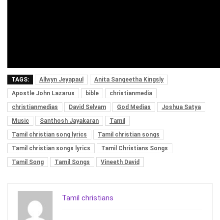
TAGS:
Allwyn Jeyapaul
Anita Sangeetha Kingsly
Apostle John Lazarus
bible
christianmedia
christianmedias
David Selvam
God Medias
Joshua Satya
Music
Santhosh Jayakaran
Tamil
Tamil christian song lyrics
Tamil christian songs
Tamil christian songs lyrics
Tamil Christians Songs
Tamil Song
Tamil Songs
Vineeth David
Tamil christians