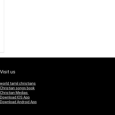
Visit us
world tamil christians
Christian songs book
Christian Medias
Download IOS App
Download Android App