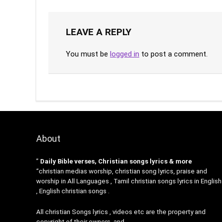
LEAVE A REPLY
You must be
logged in
to post a comment.
About
”
Daily Bible verses, Christian songs lyrics & more
“christian medias worship, christian song lyrics, praise and
worship in All Languages , Tamil christian songs lyrics in English
, English christian songs .
All christian Songs lyrics , videos etc are the property and
copyright of their owners, and