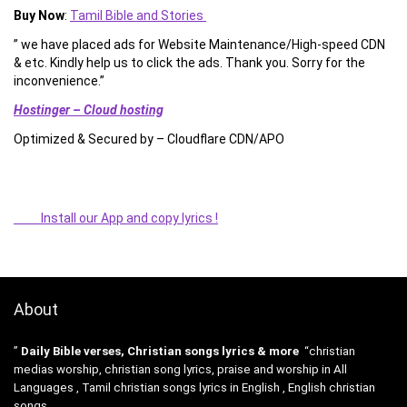
Buy Now
:
Tamil Bible and Stories
” we have placed ads for Website Maintenance/High-speed CDN
& etc. Kindly help us to click the ads. Thank you. Sorry for the
inconvenience.”
Hostinger – Cloud hosting
Optimized & Secured by – Cloudflare CDN/APO
Install our App and copy lyrics !
About
”
Daily Bible verses, Christian songs lyrics & more
“christian
medias worship, christian song lyrics, praise and worship in All
Languages , Tamil christian songs lyrics in English , English christian
songs .