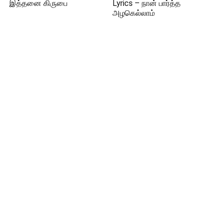
இத்தனை கிருபை
Lyrics – நான் பார்த்த
அழகெல்லாம்