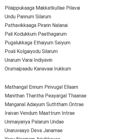
Pilaippukaaga Makkatkullae Pilavai
Undu Pannum Silarum
Pathavikkaaga Pirarin Nalanai
Pali Kodukkum Paathagarum
Pugalukkaga Ethaiyum Seiyum
Poali Kolgaiyodu Silarum
Unarum Varai Indiyavin
Orumaipaadu Kanavaai Irukkum
Mathangal Ennum Pirivugal Ellaam
Manithan Thantha Peayargal Thaanae
Manganal Adaiyum Suththam Ontrae
Iraivan Vendum Maattrum Intrae
Unmaiyariya Palarum Undae
Unaruvaayo Deva Janamae