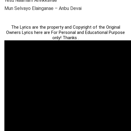
Yesu Naamam Arivikkavae
Mun Selvayo Elainganae – Anbu Devai
The Lyrics are the property and Copyright of the Original
Owners Lyrics here are For Personal and Educational Purpose
only! Thanks .