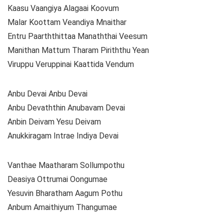
Kaasu Vaangiya Alagaai Koovum
Malar Koottam Veandiya Mnaithar
Entru Paarththittaa Manaththai Veesum
Manithan Mattum Tharam Piriththu Yean
Viruppu Veruppinai Kaattida Vendum
Anbu Devai Anbu Devai
Anbu Devaththin Anubavam Devai
Anbin Deivam Yesu Deivam
Anukkiragam Intrae Indiya Devai
Vanthae Maatharam Sollumpothu
Deasiya Ottrumai Oongumae
Yesuvin Bharatham Aagum Pothu
Anbum Amaithiyum Thangumae